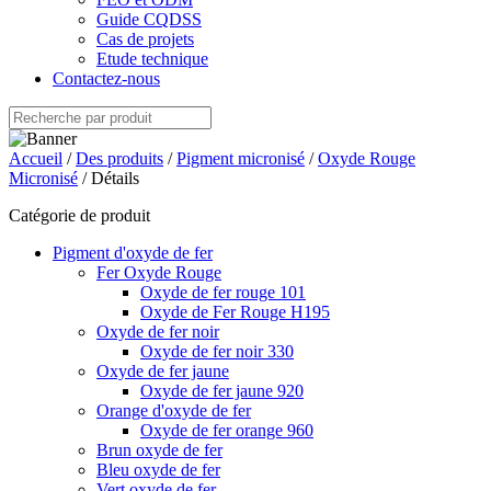
Guide CQDSS
Cas de projets
Etude technique
Contactez-nous
Accueil
/
Des produits
/
Pigment micronisé
/
Oxyde Rouge
Micronisé
/ Détails
Catégorie de produit
Pigment d'oxyde de fer
Fer Oxyde Rouge
Oxyde de fer rouge 101
Oxyde de Fer Rouge H195
Oxyde de fer noir
Oxyde de fer noir 330
Oxyde de fer jaune
Oxyde de fer jaune 920
Orange d'oxyde de fer
Oxyde de fer orange 960
Brun oxyde de fer
Bleu oxyde de fer
Vert oxyde de fer