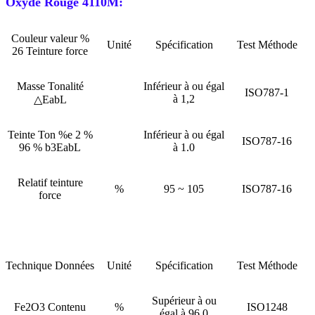
Oxyde Rouge 4110M:
Couleur valeur %
Unité
Spécification
Test Méthode
26 Teinture force
Masse Tonalité
Inférieur à ou égal
ISO787-1
à 1,2
△EabL
Teinte Ton %e 2 %
Inférieur à ou égal
ISO787-16
96 % b3EabL
à 1.0
Relatif teinture
%
95 ~ 105
ISO787-16
force
Technique Données
Unité
Spécification
Test Méthode
Supérieur à ou
Fe2O3 Contenu
%
ISO1248
égal à 96.0