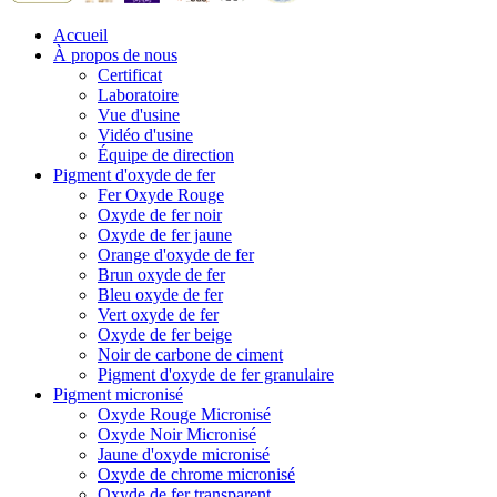
Accueil
À propos de nous
Certificat
Laboratoire
Vue d'usine
Vidéo d'usine
Équipe de direction
Pigment d'oxyde de fer
Fer Oxyde Rouge
Oxyde de fer noir
Oxyde de fer jaune
Orange d'oxyde de fer
Brun oxyde de fer
Bleu oxyde de fer
Vert oxyde de fer
Oxyde de fer beige
Noir de carbone de ciment
Pigment d'oxyde de fer granulaire
Pigment micronisé
Oxyde Rouge Micronisé
Oxyde Noir Micronisé
Jaune d'oxyde micronisé
Oxyde de chrome micronisé
Oxyde de fer transparent