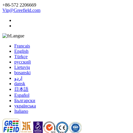
+86-572 2206669
Vip@Greefield.com
Langue
Français
English
Türkçe
русский
Lietuvių
bosanski
اردو
dansk
日本語
Español
Български
українська
Italiano