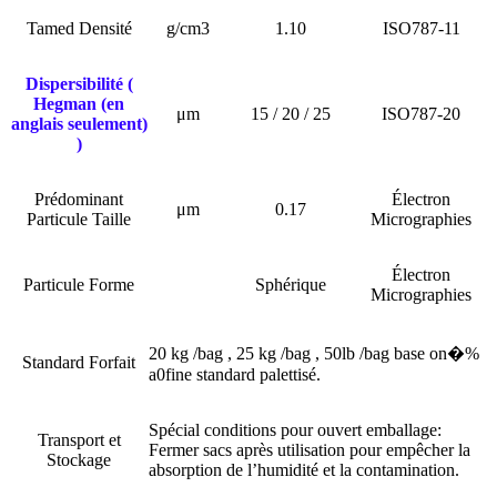
Tamed Densité
g/cm3
1.10
ISO787-11
Dispersibilité (
Hegman (en
μm
15 / 20 / 25
ISO787-20
anglais seulement)
)
Prédominant
Électron
μm
0.17
Particule Taille
Micrographies
Électron
Particule Forme
Sphérique
Micrographies
20 kg /bag , 25 kg /bag , 50lb /bag base on�%
Standard Forfait
a0fine standard palettisé.
Spécial conditions pour ouvert emballage:
Transport et
Fermer sacs après utilisation pour empêcher la
Stockage
absorption de l’humidité et la contamination.