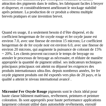
attraction des pigments dans le milieu, les fabriquant faciles à broyer
et disperser, et considérablement améliorant le stockage stabilité
après peinture. La production de ce produit a obtenu multiple
brevets pratiques et une invention brevet.
Quand en usage, il a seulement besoin d d’être dispersé, et du
coefficient hengerman de fer oxyde rouge et fer oxyde jaune est
environ 7.0, avec une finesse de environ 15 microns; Le coefficient
hengerman de de fer oxyde noir est environ 6.0, avec une finesse de
environ 20 microns, qui augmente la puissance de colorant de 15%
~ 20%. Les clients peuvent raccourcir le temps de broyage ou
annuler le processus de broyage as nécessaire, et réduire de manière
appropriée la quantité de pigment utilisé. ses indicateurs techniques
principaux principaux ont atteint ou dépassé les exigences des
produits internationaux ultra-fins. depuis nombreux années, fer fer
oxyde pigment produits ont été exportés vers plus de 20 pays, et la
qualité a atteint le niveau international avancé .
Micronisé
Fer Oxyde Rouge
pigments sont le choix idéal pour
haute classe bâtiment matériaux, revêtement, peintures et peinture
coloration. Ils sont appropriés pour haute performance applications
largement colorant utilisé dans automobile revêtements, enroulé