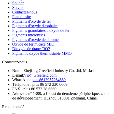
Soutien
Service
Contactez-nous
Plan du site
Pigments d'oxyde de fer
Pigments d'oxyde d'asphalte
Pigments granulaires d'oxyde de fer
Pigments micronisés
Pigments d'oxyde de chrome
Oxyde de fer micacé MIO
Dioxyde de titane TiO2
Pigment d'oxyde thermostable MMO
Contactez-nous
Nom : Zhejiang Greefield Industry Co, .ltd, M. Jason
E-mail:
Vip@Greefield.com
WhatsApp :
plus 8613957264669
Téléphone : plus 86 572 220 6669
FAX : plus 86 572 28 6669
Adresse : n° 1388, à l'ouest du deuxième périphérique, zone
de développement, Huzhou 313001 Zhejiang, Chine.
Recommandé