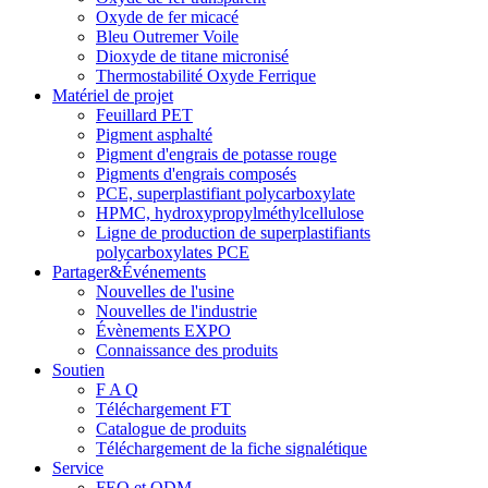
Oxyde de fer micacé
Bleu Outremer Voile
Dioxyde de titane micronisé
Thermostabilité Oxyde Ferrique
Matériel de projet
Feuillard PET
Pigment asphalté
Pigment d'engrais de potasse rouge
Pigments d'engrais composés
PCE, superplastifiant polycarboxylate
HPMC, hydroxypropylméthylcellulose
Ligne de production de superplastifiants
polycarboxylates PCE
Partager&Événements
Nouvelles de l'usine
Nouvelles de l'industrie
Évènements EXPO
Connaissance des produits
Soutien
F A Q
Téléchargement FT
Catalogue de produits
Téléchargement de la fiche signalétique
Service
FEO et ODM