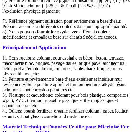
6). Peinture formule référence pigment utilisation : apprêt { {1 } } %
% 3b Mixte peinture { { 25 % 3b Émail { {3 %7 d } % (à
l’exclusion physique pigments)
7). Référence pigment utilisation pour revêtements à base d’eau:
Préparer accorder à différentes couleurs dans un approprié quantité.
8). Nous pouvons fournir fer oxyde avec différent couleur,
spécifications et emballage base sur client's Spécial exigences.
Principalement Application:
1). Constructions: colorant pour asphalte et béton, beton, terrazzo,
maçonnerie bloc, briques, pavage dalles, brique pavé, architectural,
béton prêt à l’emploi béton, toit tuiles, sable-chaux briques, murs
blocs et bitume, etc;
2). Peinture et revêtement: à base d’eau extérieur et intérieur mur
revêtement+obine peinture apprêt et finition peinture, alkyde résine
peintures et anticorrosion peintures etc;
3). Plastique et caoutchouc: colorant pour bois plastique composite (
wpc ), PVC, thermodurcissable plastique et thermoplastique et
caoutchouc rail etc;
4). Others: potash fertilizer, organic fertilizer colorant, paper, leather,
ceramics, float glass, cosmetic and medicine etc.
Matériel Technique Données Feuille pour Micrinisé Fer