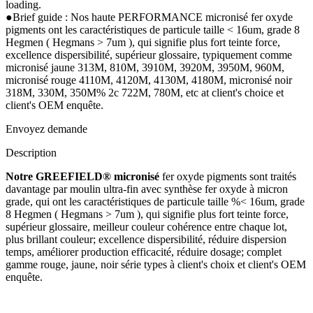
loading.
●Brief guide : Nos haute PERFORMANCE micronisé fer oxyde
pigments ont les caractéristiques de particule taille < 16um, grade 8
Hegmen ( Hegmans > 7um ), qui signifie plus fort teinte force,
excellence dispersibilité, supérieur glossaire, typiquement comme
micronisé jaune 313M, 810M, 3910M, 3920M, 3950M, 960M,
micronisé rouge 4110M, 4120M, 4130M, 4180M, micronisé noir
318M, 330M, 350M% 2c 722M, 780M, etc at client's choice et
client's OEM enquête.
Envoyez demande
Description
Notre GREEFIELD® micronisé
fer oxyde pigments sont traités
davantage par moulin ultra-fin avec synthèse fer oxyde à micron
grade, qui ont les caractéristiques de particule taille %< 16um, grade
8 Hegmen ( Hegmans > 7um ), qui signifie plus fort teinte force,
supérieur glossaire, meilleur couleur cohérence entre chaque lot,
plus brillant couleur; excellence dispersibilité, réduire dispersion
temps, améliorer production efficacité, réduire dosage; complet
gamme rouge, jaune, noir série types à client's choix et client's OEM
enquête.