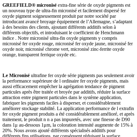
GREEFIELD® micronisé
extra-fine série de oxyde pigments est
un nouveau type de ultra-fin micronisé et facilement dispersé fer
oxyde pigment soigneusement produit par notre société par
introducant avancé broyage équipement de l’Allemagne, s’adaptant
à des besoins des clients, ajoutant différents additifs selon à
différents objectifs, et introduisant le coefficient de Henchmann
indice . Notre micronisé ultra-fin oxyde pigments y compris
micronisé fer oxyde rouge, micronisé fer oxyde jaune, micronisé fer
oxyde noir, micronisé chrome vert, micronisé zinc-ferrite oxyde
orange, transparent ferrique oxyde etc.
Le Micronisé
ultrafine fer oxyde série pigments pas seulement avoir
la performance supérieure de l ordinaire fer oxyde pigments, mais
aussi efficacement empêcher la agrégation tendance de pigment
particules après être traitée et broyée par additifs, réduire la surface
attraction entre pigment particules dans le système application,
fabriquer les pigments faciles à disperser, et considérablement
améliorer stockage stabilité. La application performance de l extrafin
fer oxyde pigment produits a été considérablement amélioré, et après
traitement, le produit n n a pas impuretés, avec une finesse de D90
dans 1μ au-dessous 1μm, la coloration intensité augmente de 15% à
20%. Nous avons ajouté différents spécialisés additifs pour
différents fins utilisations, par conséquent réduisant la surface