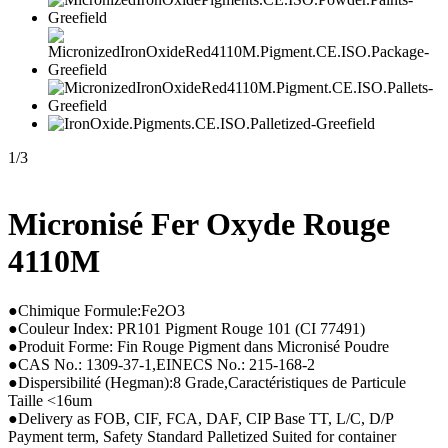
1
/
3
Micronisé Fer Oxyde Rouge
4110M
●Chimique Formule:Fe2O3
●Couleur Index: PR101 Pigment Rouge 101 (CI 77491)
●Produit Forme: Fin Rouge Pigment dans Micronisé Poudre
●CAS No.: 1309-37-1,EINECS No.: 215-168-2
●Dispersibilité (Hegman):8 Grade,Caractéristiques de Particule
Taille <16um
●Delivery as FOB, CIF, FCA, DAF, CIP Base TT, L/C, D/P
Payment term, Safety Standard Palletized Suited for container