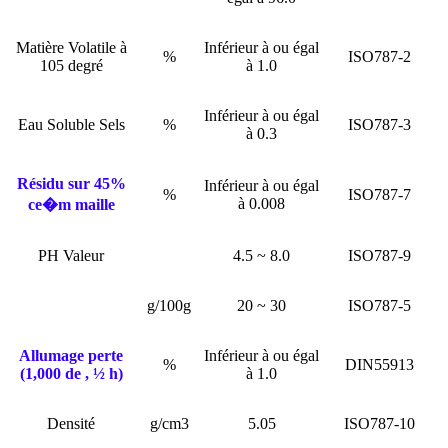
Matière Volatile à
Inférieur à ou égal
%
ISO787-2
105 degré
à 1.0
Inférieur à ou égal
Eau Soluble Sels
%
ISO787-3
à 0.3
Résidu sur 45%
Inférieur à ou égal
%
ISO787-7
à 0.008
ce�m maille
PH Valeur
4.5 ~ 8.0
ISO787-9
g/100g
20 ~ 30
ISO787-5
Allumage perte
Inférieur à ou égal
%
DIN55913
(1,000 de , ½ h)
à 1.0
Densité
g/cm3
5.05
ISO787-10