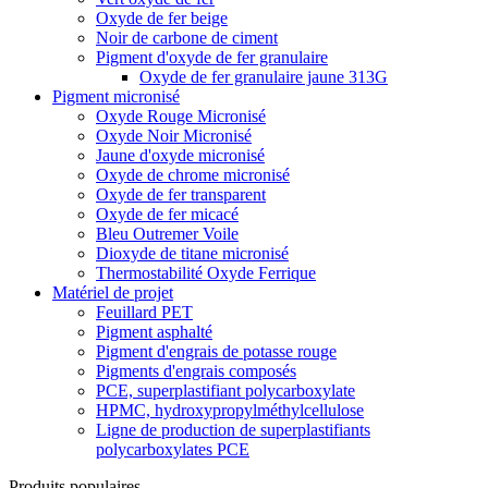
Oxyde de fer beige
Noir de carbone de ciment
Pigment d'oxyde de fer granulaire
Oxyde de fer granulaire jaune 313G
Pigment micronisé
Oxyde Rouge Micronisé
Oxyde Noir Micronisé
Jaune d'oxyde micronisé
Oxyde de chrome micronisé
Oxyde de fer transparent
Oxyde de fer micacé
Bleu Outremer Voile
Dioxyde de titane micronisé
Thermostabilité Oxyde Ferrique
Matériel de projet
Feuillard PET
Pigment asphalté
Pigment d'engrais de potasse rouge
Pigments d'engrais composés
PCE, superplastifiant polycarboxylate
HPMC, hydroxypropylméthylcellulose
Ligne de production de superplastifiants
polycarboxylates PCE
Produits populaires